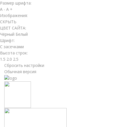
Размер шрифта:
A -
A +
Изображения:
СКРЫТЬ
ЦВЕТ САЙТА:
Чёрный
Белый
Шрифт:
С засечками
Высота строк:
1.5
2.0
2.5
Сбросить настройки
Обычная версия