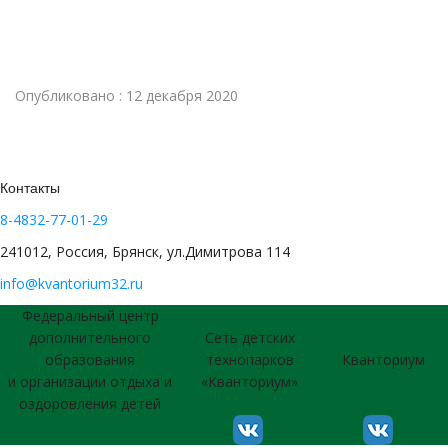
Опубликовано : 12 декабря 2020
Контакты
8-4832-77-01-29
241012, Россия, Брянск, ул.Димитрова 114
info@kvantorium32.ru
Федеральный центр
дополнительного
Сеть детских
образования
технопарков
Кванториум
и организации отдыха и
«Кванториум»
оздоровления детей