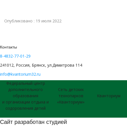
Опубликовано : 19 июля 2022
Контакты
8-4832-77-01-29
241012, Россия, Брянск, ул.Димитрова 114
info@kvantorium32.ru
Федеральный центр
дополнительного
Сеть детских
образования
технопарков
Кванториум
и организации отдыха и
«Кванториум»
оздоровления детей
Сайт разработан студией