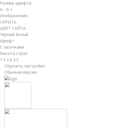
Размер шрифта:
A -
A +
Изображения:
СКРЫТЬ
ЦВЕТ САЙТА:
Чёрный
Белый
Шрифт:
С засечками
Высота строк:
1.5
2.0
2.5
Сбросить настройки
Обычная версия