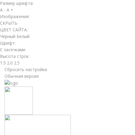
Размер шрифта:
A -
A +
Изображения:
СКРЫТЬ
ЦВЕТ САЙТА:
Чёрный
Белый
Шрифт:
С засечками
Высота строк:
1.5
2.0
2.5
Сбросить настройки
Обычная версия