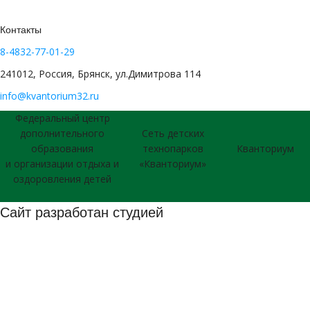
Контакты
8-4832-77-01-29
241012, Россия, Брянск, ул.Димитрова 114
info@kvantorium32.ru
Федеральный центр
дополнительного
Сеть детских
образования
технопарков
Кванториум
и организации отдыха и
«Кванториум»
оздоровления детей
Сайт разработан студией