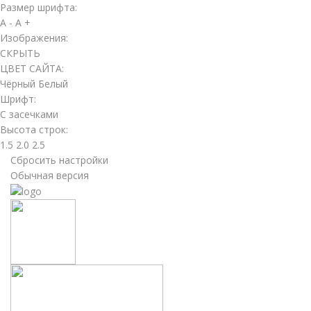
Размер шрифта:
A -
A +
Изображения:
СКРЫТЬ
ЦВЕТ САЙТА:
Чёрный
Белый
Шрифт:
С засечками
Высота строк:
1.5
2.0
2.5
Сбросить настройки
Обычная версия