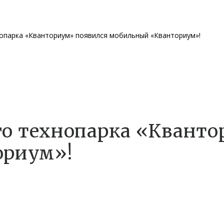
нопарка «Кванториум» появился мобильный «Кванториум»!
ого технопарка «Квант
ориум»!