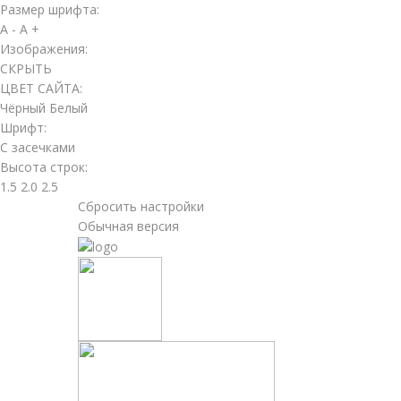
Размер шрифта:
A -
A +
Изображения:
СКРЫТЬ
ЦВЕТ САЙТА:
Чёрный
Белый
Шрифт:
С засечками
Высота строк:
1.5
2.0
2.5
Сбросить настройки
Обычная версия